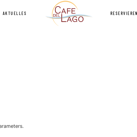
AKTUELLES
RESERVIERE
n
News
e Hochzeit 2018
Veranstaltungen 2026
ücksbuffet
Aktionen
sen
News
ster 2023
de Hochzeit 2018
Veranstaltungen 2026
achtsfeier 2024
stücksbuffet
Aktionen
ester 2023
nachtsfeier 2024
arameters.