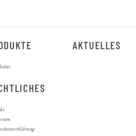
ODUKTE
AKTUELLES
heine
CHTLICHES
kt
ssum
schutzerklärung